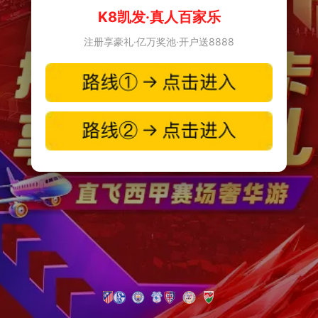
K8凯发·真人百家乐
注册享豪礼·亿万奖池·开户送8888